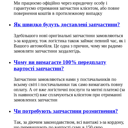
Ми працюємо офіційно через юридичну особу і
гарантуємо отримання запчастин клієнтом, або повне
повернення коштів в протилежному випадку
Як швидко будуть доставлені запчастини?
Здебільшого нові оригінальні запчастини замовляються
з-за кордону, тож логістика також займає певний час, як і
Вашого автомобіля. Це одна з причин, чому ми радимо
замовляти запчастини заздалегідь.
Чому ви вимагаєте 100% передплату
вартості запчастин?
Запчастини замовляються нами у постачальників по
всьому світі і постачальники так само вимагають повну
оплату. А от вже логістичні послуги та митні платежі (за
їх наявності) вже сплачуються клієнтом при отриманні
замовлених запчастин
Чи потребують запчастини розмитнення?
Так, за діючим законодавством, всі вантажі з-за кордону,
що перевищують по вартості суму в 150 євро,