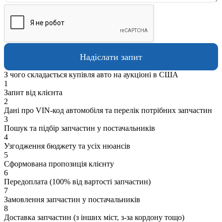
З чого складається купівля авто на аукціоні в США
1
Запит від клієнта
2
Дані про VIN-код автомобіля та перелік потрібних запчастин
3
Пошук та підбір запчастин у постачальників
4
Узгодження бюджету та усіх нюансів
5
Сформована пропозиція клієнту
6
Передоплата (100% від вартості запчастин)
7
Замовлення запчастин у постачальників
8
Доставка запчастин (з інших міст, з-за кордону тощо)