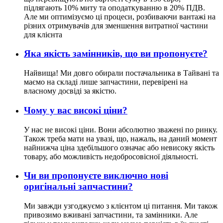
підлягають 10% миту та оподаткуванню в 20% ПДВ.
Але ми оптимізуємо ці процеси, розбиваючи вантажі на
різних отримувачів для зменшення витратної частини
для клієнта
Яка якість замінників, що ви пропонуєте?
Найвища! Ми довго обирали постачальника в Тайвані та
маємо на складі лише запчастини, перевірені на
власному досвіді за якістю.
Чому у вас високі ціни?
У нас не високі ціни. Вони абсолютно зважені по ринку.
Також треба мати на увазі, що, нажаль, на даний момент
найнижча ціна здебільшого означає або невисоку якість
товару, або можливість недобросовісної діяльності.
Чи ви пропонуєте виключно нові
оригінальні запчастини?
Ми завжди узгоджуємо з клієнтом ці питання. Ми також
привозимо вживані запчастини, та замінники. Але