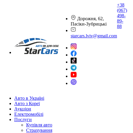
+38
(067)
498-
Дорожня, 62,
89-
Пасіки-Зубрицькі
88
starcars.lviv@gmail.com
Авто в Україні
Авто з Кореї
Аукціон
Електромобілі
Послуги
Купівля авто
Страхування