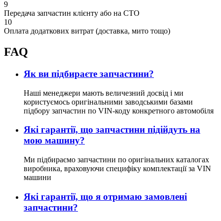
9
Передача запчастин клієнту або на СТО
10
Оплата додаткових витрат (доставка, мито тощо)
FAQ
Як ви підбираєте запчастини?
Наші менеджери мають величезний досвід і ми
користуємось оригінальними заводськими базами
підбору запчастин по VIN-коду конкретного автомобіля
Які гарантії, що запчастини підійдуть на
мою машину?
Ми підбираємо запчастини по оригінальних каталогах
виробника, враховуючи специфіку комплектації за VIN
машини
Які гарантії, що я отримаю замовлені
запчастини?